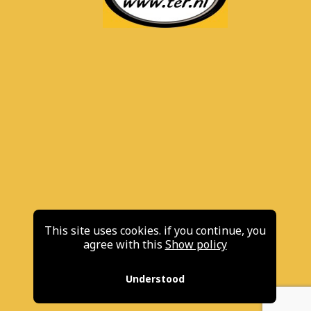
This site uses cookies. if you continue, you
agree with this
Show policy
Understood